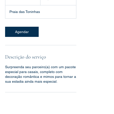
0
m
Praia das Toninhas
i
n
Agendar
Descrição do serviço
Surpreenda seu parceiro(a) com um pacote
especial para casais, completo com
decoração romântica e mimos para tornar a
sua estadia ainda mais especial.
Informações de contato