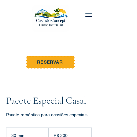
WEMBLEY MAR
by Casarão Concept
Unidade 03 - Ubatuba
RESERVAR
Pacote Especial Casal
Pacote romântico para ocasiões especiais.
200
Reais
30 min
3
R$ 200
brasileiros