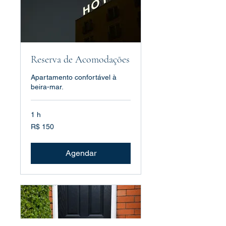
Reserva de Acomodações
Apartamento confortável à
beira-mar.
1 h
150
R$ 150
Reais
brasileiros
Agendar