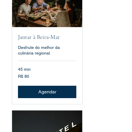
Jantar à Beira-Mar
Desfrute do melhor da
culinária regional.
45 min
80
R$ 80
Reais
brasileiros
Agendar