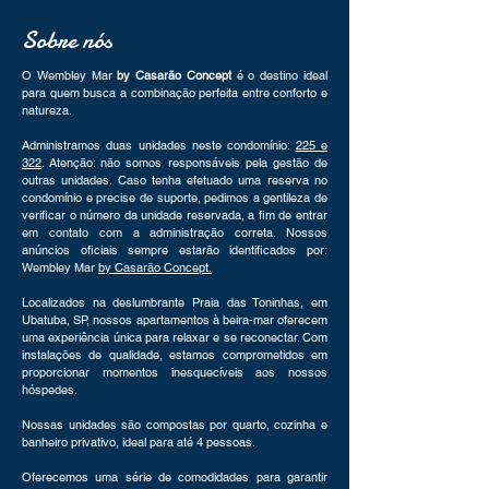
Sobre nós
O Wembley Mar
by Casarão Concept
é o destino ideal
para quem busca a combinação perfeita entre conforto e
natureza.
Administramos duas unidades neste condomínio:
225 e
322
. Atenção: não somos responsáveis pela gestão de
outras unidades. Caso tenha efetuado uma reserva no
condomínio e precise de suporte, pedimos a gentileza de
verificar o número da unidade reservada, a fim de entrar
em contato com a administração correta. Nossos
anúncios oficiais sempre estarão identificados por:
Wembley Mar
by Casarão Concept.
Localizados na deslumbrante Praia das Toninhas, em
Ubatuba, SP, nossos apartamentos à beira-mar oferecem
uma experiência única para relaxar e se reconectar. Com
instalações de qualidade, estamos comprometidos em
proporcionar momentos inesquecíveis aos nossos
hóspedes.
Nossas unidades são compostas por quarto, cozinha e
banheiro privativo, ideal para até 4 pessoas.
Oferecemos uma série de comodidades para garantir